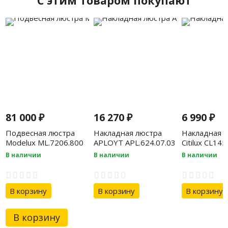
C этим товаром покупают
81 000
₽
16 270
₽
6 990
₽
Подвесная люстра
Накладная люстра
Накладная 
Modelux ML.7206.800
APLOYT APL.624.07.03
Citilux CL14
GD
В наличии
В наличии
В наличии
В корзину
В корзину
В корзину
В корзину