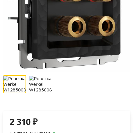
2 310
₽