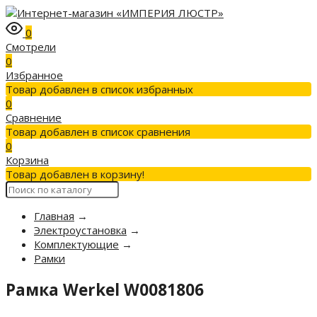
0
Смотрели
0
Избранное
Товар добавлен в список избранных
0
Сравнение
Товар добавлен в список сравнения
0
Корзина
Товар добавлен в корзину!
Главная
→
Электроустановка
→
Комплектующие
→
Рамки
Рамка Werkel W0081806