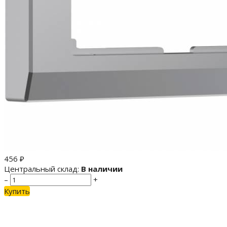
456
₽
Центральный склад:
В наличии
–
+
Купить