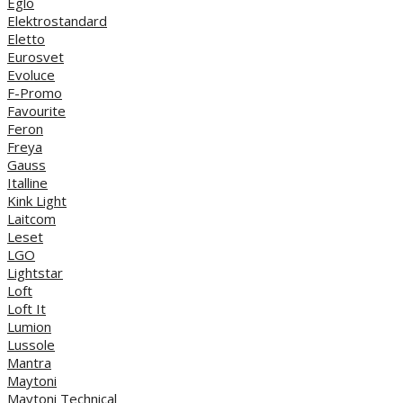
Eglo
Elektrostandard
Eletto
Eurosvet
Evoluce
F-Promo
Favourite
Feron
Freya
Gauss
Italline
Kink Light
Laitcom
Leset
LGO
Lightstar
Loft
Loft It
Lumion
Lussole
Mantra
Maytoni
Maytoni Technical