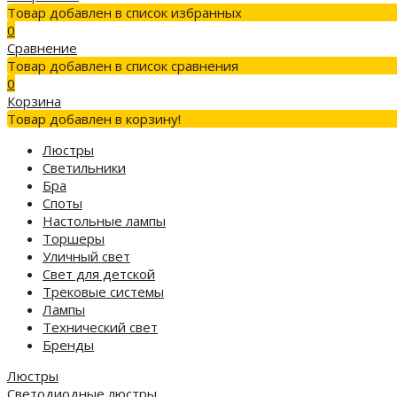
Товар добавлен в список избранных
0
Сравнение
Товар добавлен в список сравнения
0
Корзина
Товар добавлен в корзину!
Люстры
Светильники
Бра
Споты
Настольные лампы
Торшеры
Уличный свет
Свет для детской
Трековые системы
Лампы
Технический свет
Бренды
Люстры
Светодиодные люстры