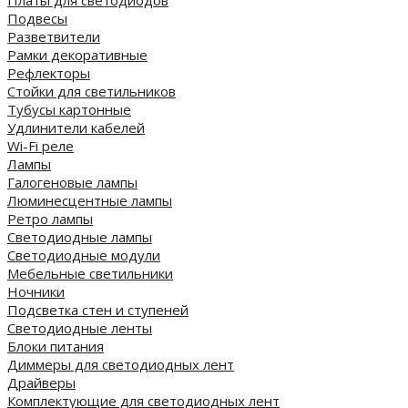
Платы для светодиодов
Подвесы
Разветвители
Рамки декоративные
Рефлекторы
Стойки для светильников
Тубусы картонные
Удлинители кабелей
Wi-Fi реле
Лампы
Галогеновые лампы
Люминесцентные лампы
Ретро лампы
Светодиодные лампы
Светодиодные модули
Мебельные светильники
Ночники
Подсветка стен и ступеней
Светодиодные ленты
Блоки питания
Диммеры для светодиодных лент
Драйверы
Комплектующие для светодиодных лент