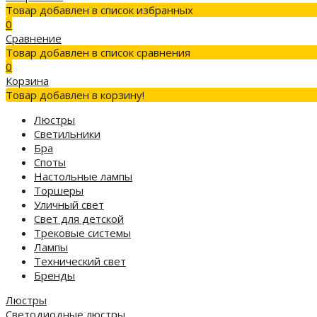
Товар добавлен в список избранных
0
Сравнение
Товар добавлен в список сравнения
0
Корзина
Товар добавлен в корзину!
Люстры
Светильники
Бра
Споты
Настольные лампы
Торшеры
Уличный свет
Свет для детской
Трековые системы
Лампы
Технический свет
Бренды
Люстры
Светодиодные люстры