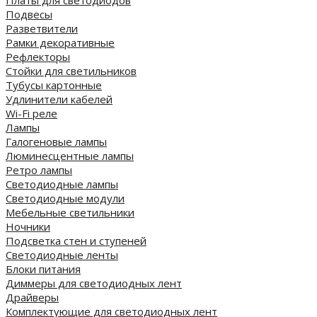
Платы для светодиодов
Подвесы
Разветвители
Рамки декоративные
Рефлекторы
Стойки для светильников
Тубусы картонные
Удлинители кабелей
Wi-Fi реле
Лампы
Галогеновые лампы
Люминесцентные лампы
Ретро лампы
Светодиодные лампы
Светодиодные модули
Мебельные светильники
Ночники
Подсветка стен и ступеней
Светодиодные ленты
Блоки питания
Диммеры для светодиодных лент
Драйверы
Комплектующие для светодиодных лент