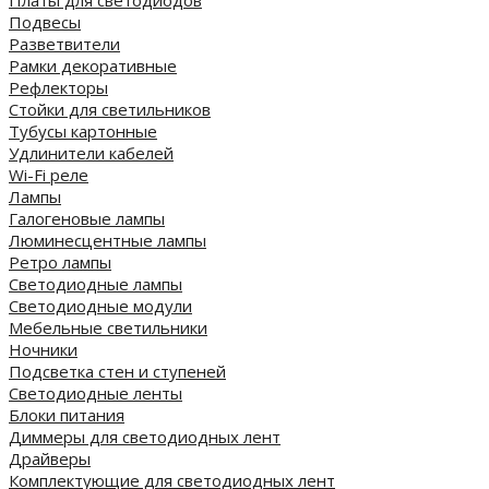
Платы для светодиодов
Подвесы
Разветвители
Рамки декоративные
Рефлекторы
Стойки для светильников
Тубусы картонные
Удлинители кабелей
Wi-Fi реле
Лампы
Галогеновые лампы
Люминесцентные лампы
Ретро лампы
Светодиодные лампы
Светодиодные модули
Мебельные светильники
Ночники
Подсветка стен и ступеней
Светодиодные ленты
Блоки питания
Диммеры для светодиодных лент
Драйверы
Комплектующие для светодиодных лент