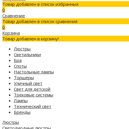
Товар добавлен в список избранных
0
Сравнение
Товар добавлен в список сравнения
0
Корзина
Товар добавлен в корзину!
Люстры
Светильники
Бра
Споты
Настольные лампы
Торшеры
Уличный свет
Свет для детской
Трековые системы
Лампы
Технический свет
Бренды
Люстры
Светодиодные люстры