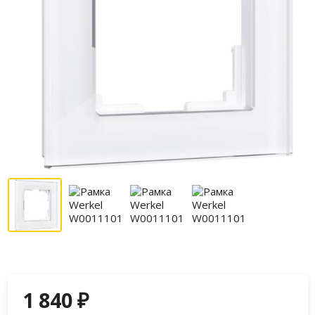
1 840
₽