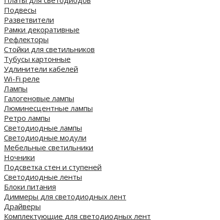
Платы для светодиодов
Подвесы
Разветвители
Рамки декоративные
Рефлекторы
Стойки для светильников
Тубусы картонные
Удлинители кабелей
Wi-Fi реле
Лампы
Галогеновые лампы
Люминесцентные лампы
Ретро лампы
Светодиодные лампы
Светодиодные модули
Мебельные светильники
Ночники
Подсветка стен и ступеней
Светодиодные ленты
Блоки питания
Диммеры для светодиодных лент
Драйверы
Комплектующие для светодиодных лент