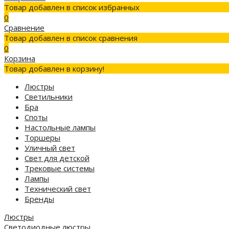
Товар добавлен в список избранных
0
Сравнение
Товар добавлен в список сравнения
0
Корзина
Товар добавлен в корзину!
Люстры
Светильники
Бра
Споты
Настольные лампы
Торшеры
Уличный свет
Свет для детской
Трековые системы
Лампы
Технический свет
Бренды
Люстры
Светодиодные люстры