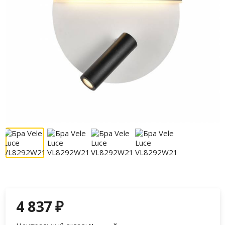
4 837
₽