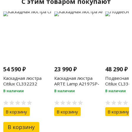
C этим товаром покупают
54 590
₽
23 990
₽
48 290
₽
Каскадная люстра
Каскадная люстра
Подвесная 
Citilux CL332232
ARTE Lamp A2197SP-
Citilux CL33
3WH
В наличии
В наличии
В наличии
В корзину
В корзину
В корзину
В корзину