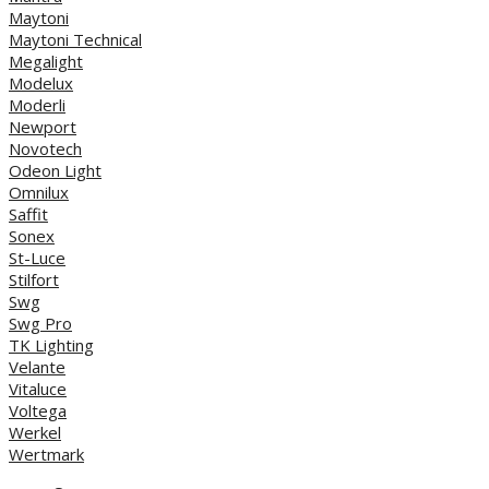
Maytoni
Maytoni Technical
Megalight
Modelux
Moderli
Newport
Novotech
Odeon Light
Omnilux
Saffit
Sonex
St-Luce
Stilfort
Swg
Swg Pro
TK Lighting
Velante
Vitaluce
Voltega
Werkel
Wertmark