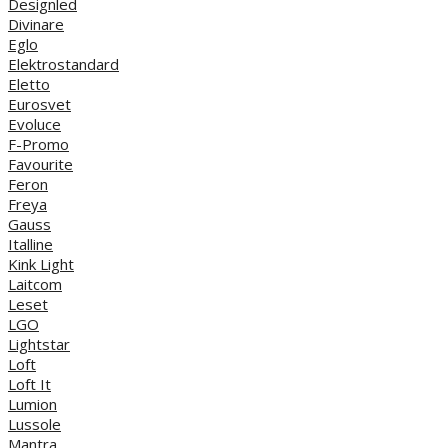
Designled
Divinare
Eglo
Elektrostandard
Eletto
Eurosvet
Evoluce
F-Promo
Favourite
Feron
Freya
Gauss
Italline
Kink Light
Laitcom
Leset
LGO
Lightstar
Loft
Loft It
Lumion
Lussole
Mantra