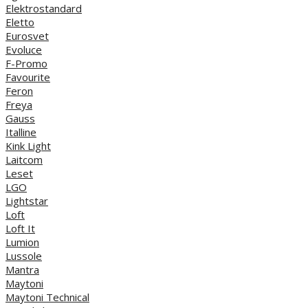
Elektrostandard
Eletto
Eurosvet
Evoluce
F-Promo
Favourite
Feron
Freya
Gauss
Italline
Kink Light
Laitcom
Leset
LGO
Lightstar
Loft
Loft It
Lumion
Lussole
Mantra
Maytoni
Maytoni Technical