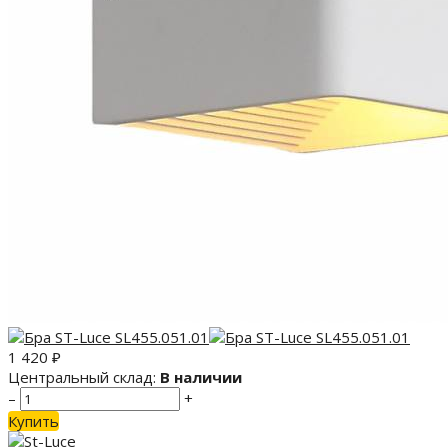
1 420
₽
Центральный склад:
В наличии
–
+
Купить