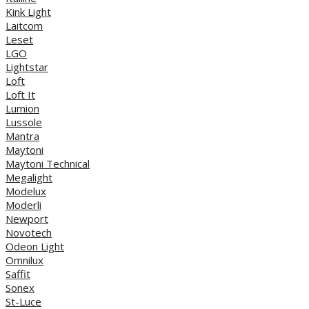
Kink Light
Laitcom
Leset
LGO
Lightstar
Loft
Loft It
Lumion
Lussole
Mantra
Maytoni
Maytoni Technical
Megalight
Modelux
Moderli
Newport
Novotech
Odeon Light
Omnilux
Saffit
Sonex
St-Luce