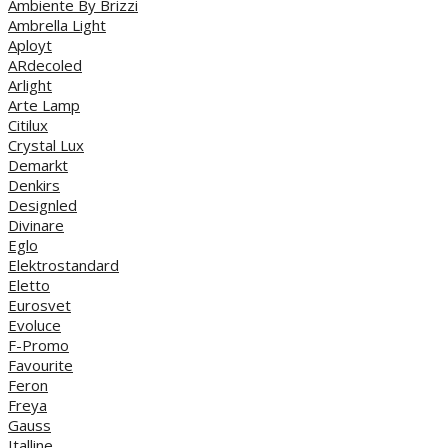
Ambiente By Brizzi
Ambrella Light
Aployt
ARdecoled
Arlight
Arte Lamp
Citilux
Crystal Lux
Demarkt
Denkirs
Designled
Divinare
Eglo
Elektrostandard
Eletto
Eurosvet
Evoluce
F-Promo
Favourite
Feron
Freya
Gauss
Italline