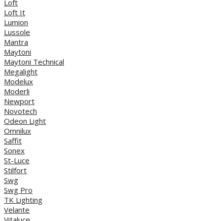
Loft
Loft It
Lumion
Lussole
Mantra
Maytoni
Maytoni Technical
Megalight
Modelux
Moderli
Newport
Novotech
Odeon Light
Omnilux
Saffit
Sonex
St-Luce
Stilfort
Swg
Swg Pro
TK Lighting
Velante
Vitaluce