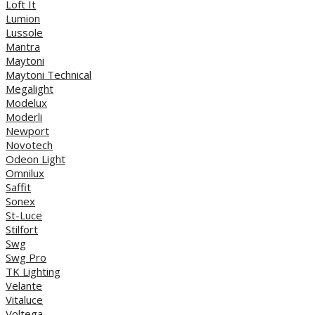
Loft It
Lumion
Lussole
Mantra
Maytoni
Maytoni Technical
Megalight
Modelux
Moderli
Newport
Novotech
Odeon Light
Omnilux
Saffit
Sonex
St-Luce
Stilfort
Swg
Swg Pro
TK Lighting
Velante
Vitaluce
Voltega