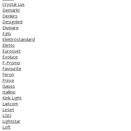
Crystal Lux
Demarkt
Denkirs
Designled
Divinare
Eglo
Elektrostandard
Eletto
Eurosvet
Evoluce
F-Promo
Favourite
Feron
Freya
Gauss
Italline
Kink Light
Laitcom
Leset
LGO
Lightstar
Loft