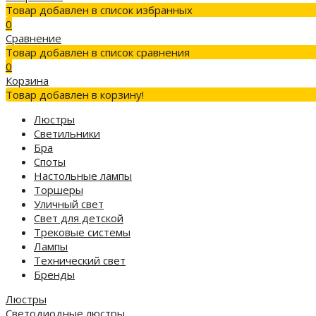
Товар добавлен в список избранных
0
Сравнение
Товар добавлен в список сравнения
0
Корзина
Товар добавлен в корзину!
Люстры
Светильники
Бра
Споты
Настольные лампы
Торшеры
Уличный свет
Свет для детской
Трековые системы
Лампы
Технический свет
Бренды
Люстры
Светодиодные люстры