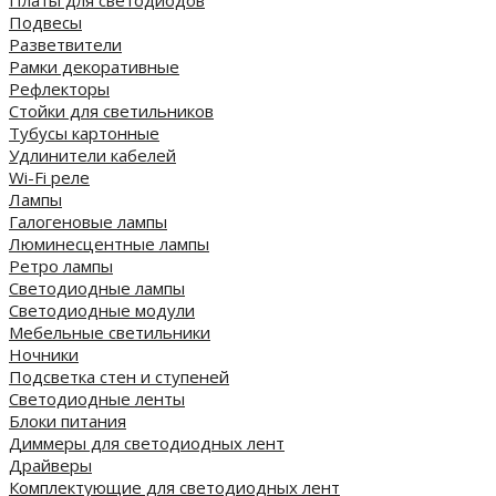
Платы для светодиодов
Подвесы
Разветвители
Рамки декоративные
Рефлекторы
Стойки для светильников
Тубусы картонные
Удлинители кабелей
Wi-Fi реле
Лампы
Галогеновые лампы
Люминесцентные лампы
Ретро лампы
Светодиодные лампы
Светодиодные модули
Мебельные светильники
Ночники
Подсветка стен и ступеней
Светодиодные ленты
Блоки питания
Диммеры для светодиодных лент
Драйверы
Комплектующие для светодиодных лент