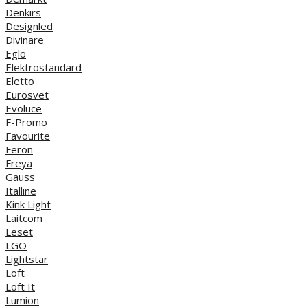
Denkirs
Designled
Divinare
Eglo
Elektrostandard
Eletto
Eurosvet
Evoluce
F-Promo
Favourite
Feron
Freya
Gauss
Italline
Kink Light
Laitcom
Leset
LGO
Lightstar
Loft
Loft It
Lumion