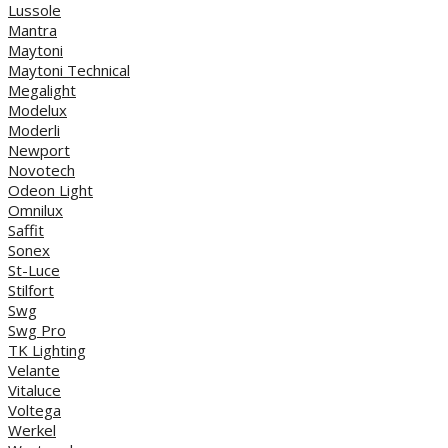
Lussole
Mantra
Maytoni
Maytoni Technical
Megalight
Modelux
Moderli
Newport
Novotech
Odeon Light
Omnilux
Saffit
Sonex
St-Luce
Stilfort
Swg
Swg Pro
TK Lighting
Velante
Vitaluce
Voltega
Werkel