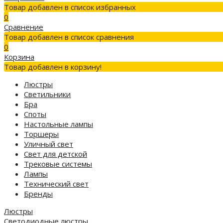
Товар добавлен в список избранных
0
Сравнение
Товар добавлен в список сравнения
0
Корзина
Товар добавлен в корзину!
Люстры
Светильники
Бра
Споты
Настольные лампы
Торшеры
Уличный свет
Свет для детской
Трековые системы
Лампы
Технический свет
Бренды
Люстры
Светодиодные люстры