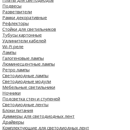
Платы для светодиодов
Подвесы
Разветвители
Рамки декоративные
Рефлекторы
Стойки для светильников
Тубусы картонные
Удлинители кабелей
Wi-Fi реле
Лампы
Галогеновые лампы
Люминесцентные лампы
Ретро лампы
Светодиодные лампы
Светодиодные модули
Мебельные светильники
Ночники
Подсветка стен и ступеней
Светодиодные ленты
Блоки питания
Диммеры для светодиодных лент
Драйверы
Комплектующие для светодиодных лент