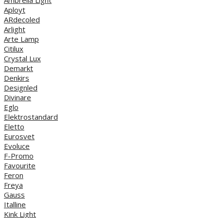
Aployt
ARdecoled
Arlight
Arte Lamp
Citilux
Crystal Lux
Demarkt
Denkirs
Designled
Divinare
Eglo
Elektrostandard
Eletto
Eurosvet
Evoluce
F-Promo
Favourite
Feron
Freya
Gauss
Italline
Kink Light