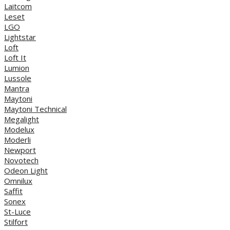
Laitcom
Leset
LGO
Lightstar
Loft
Loft It
Lumion
Lussole
Mantra
Maytoni
Maytoni Technical
Megalight
Modelux
Moderli
Newport
Novotech
Odeon Light
Omnilux
Saffit
Sonex
St-Luce
Stilfort