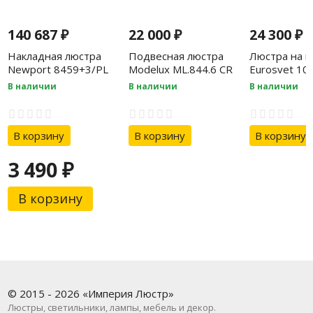
140 687
₽
22 000
₽
24 300
₽
Накладная люстра
Подвесная люстра
Люстра на ш
Newport 8459+3/PL
Modelux ML.844.6 CR
Eurosvet 10
chrome
золотая бро
В наличии
В наличии
В наличии
прозрачный 
Strotskis
В корзину
В корзину
В корзину
3 490
₽
В корзину
© 2015 - 2026 «Империя Люстр»
Люстры, светильники, лампы, мебель и декор.