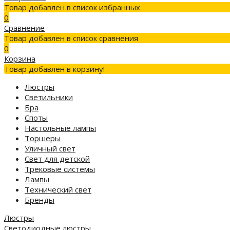
Товар добавлен в список избранных
0
Сравнение
Товар добавлен в список сравнения
0
Корзина
Товар добавлен в корзину!
Люстры
Светильники
Бра
Споты
Настольные лампы
Торшеры
Уличный свет
Свет для детской
Трековые системы
Лампы
Технический свет
Бренды
Люстры
Светодиодные люстры