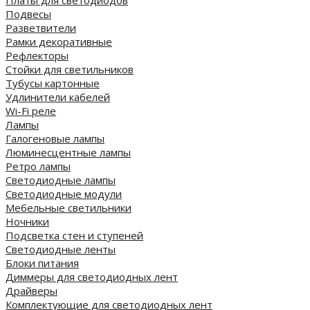
Платы для светодиодов
Подвесы
Разветвители
Рамки декоративные
Рефлекторы
Стойки для светильников
Тубусы картонные
Удлинители кабелей
Wi-Fi реле
Лампы
Галогеновые лампы
Люминесцентные лампы
Ретро лампы
Светодиодные лампы
Светодиодные модули
Мебельные светильники
Ночники
Подсветка стен и ступеней
Светодиодные ленты
Блоки питания
Диммеры для светодиодных лент
Драйверы
Комплектующие для светодиодных лент