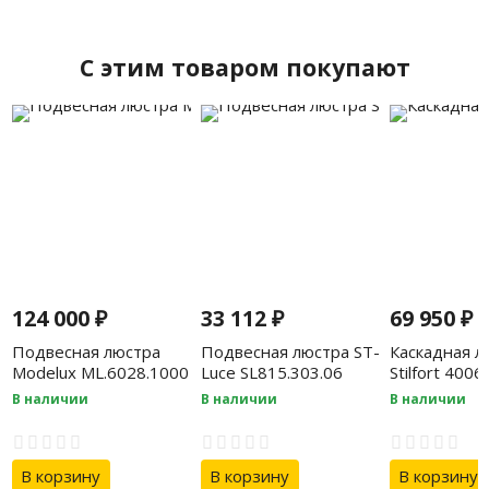
C этим товаром покупают
124 000
₽
33 112
₽
69 950
₽
Подвесная люстра
Подвесная люстра ST-
Каскадная л
Modelux ML.6028.1000
Luce SL815.303.06
Stilfort 400
GD
В наличии
В наличии
В наличии
В корзину
В корзину
В корзину