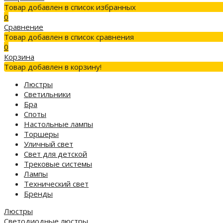
Товар добавлен в список избранных
0
Сравнение
Товар добавлен в список сравнения
0
Корзина
Товар добавлен в корзину!
Люстры
Светильники
Бра
Споты
Настольные лампы
Торшеры
Уличный свет
Свет для детской
Трековые системы
Лампы
Технический свет
Бренды
Люстры
Светодиодные люстры