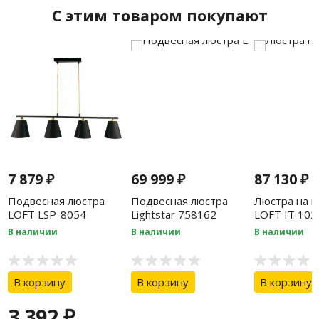
C этим товаром покупают
7 879
₽
69 999
₽
87 130
₽
Подвесная люстра
Подвесная люстра
Люстра на ш
LOFT LSP-8054
Lightstar 758162
LOFT IT 102
Smoke
В наличии
В наличии
В наличии
В корзину
В корзину
В корзину
3 392
₽