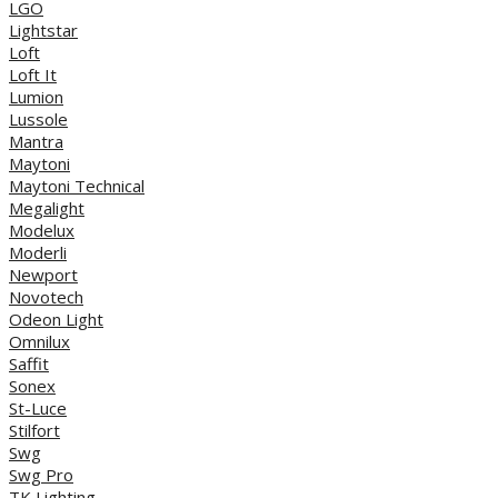
LGO
Lightstar
Loft
Loft It
Lumion
Lussole
Mantra
Maytoni
Maytoni Technical
Megalight
Modelux
Moderli
Newport
Novotech
Odeon Light
Omnilux
Saffit
Sonex
St-Luce
Stilfort
Swg
Swg Pro
TK Lighting