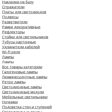
Накладки на базу
Отражатели
Платы для светодиодов
Подвесы
Разветвители
Рамки декоративные
Рефлекторы
Стойки для светильников
Тубусы картонные
Удлинители кабелей
Wi-Fi реле
Лампы
Лампы
Все товары категории
Галогеновые лампы
Люминесцентные лампы
Ретро лампы
Светодиодные лампы
Светодиодные модули
Мебельные светильники
Ночники
Подсветка стен и ступеней
Светодиодные ленты