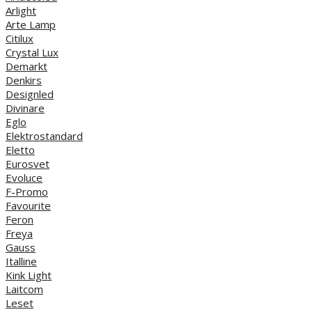
Arlight
Arte Lamp
Citilux
Crystal Lux
Demarkt
Denkirs
Designled
Divinare
Eglo
Elektrostandard
Eletto
Eurosvet
Evoluce
F-Promo
Favourite
Feron
Freya
Gauss
Italline
Kink Light
Laitcom
Leset