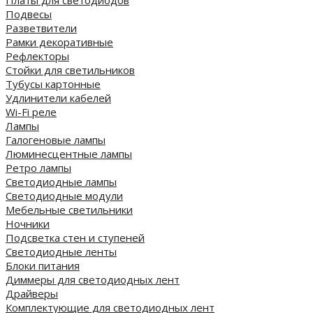
Платы для светодиодов
Подвесы
Разветвители
Рамки декоративные
Рефлекторы
Стойки для светильников
Тубусы картонные
Удлинители кабелей
Wi-Fi реле
Лампы
Галогеновые лампы
Люминесцентные лампы
Ретро лампы
Светодиодные лампы
Светодиодные модули
Мебельные светильники
Ночники
Подсветка стен и ступеней
Светодиодные ленты
Блоки питания
Диммеры для светодиодных лент
Драйверы
Комплектующие для светодиодных лент