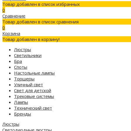
Товар добавлен в список избранных
0
Сравнение
Товар добавлен в список сравнения
0
Корзина
Товар добавлен в корзину!
Люстры
Светильники
Бра
Споты
Настольные лампы
Торшеры
Уличный свет
Свет для детской
Трековые системы
Лампы
Технический свет
Бренды
Люстры
Светодиодные люстры