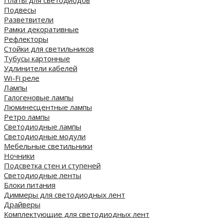
Платы для светодиодов
Подвесы
Разветвители
Рамки декоративные
Рефлекторы
Стойки для светильников
Тубусы картонные
Удлинители кабелей
Wi-Fi реле
Лампы
Галогеновые лампы
Люминесцентные лампы
Ретро лампы
Светодиодные лампы
Светодиодные модули
Мебельные светильники
Ночники
Подсветка стен и ступеней
Светодиодные ленты
Блоки питания
Диммеры для светодиодных лент
Драйверы
Комплектующие для светодиодных лент