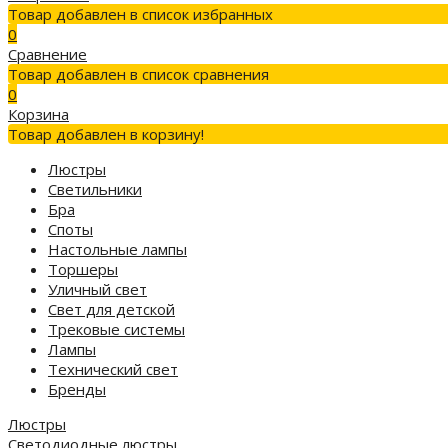
Товар добавлен в список избранных
0
Сравнение
Товар добавлен в список сравнения
0
Корзина
Товар добавлен в корзину!
Люстры
Светильники
Бра
Споты
Настольные лампы
Торшеры
Уличный свет
Свет для детской
Трековые системы
Лампы
Технический свет
Бренды
Люстры
Светодиодные люстры