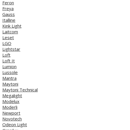
Feron
Freya
Gauss
Italline
Kink Light
Laitcom
Leset
LGO
Lightstar
Loft
Loft It
Lumion
Lussole
Mantra
Maytoni
Maytoni Technical
Megalight
Modelux
Moderli
Newport
Novotech
Odeon Light