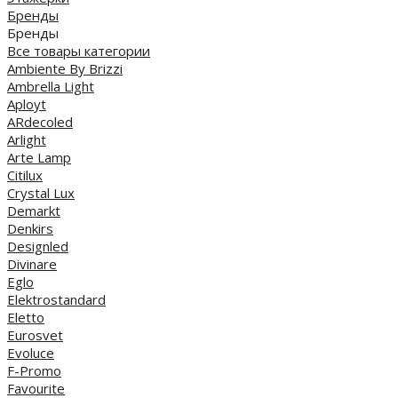
Бренды
Бренды
Все товары категории
Ambiente By Brizzi
Ambrella Light
Aployt
ARdecoled
Arlight
Arte Lamp
Citilux
Crystal Lux
Demarkt
Denkirs
Designled
Divinare
Eglo
Elektrostandard
Eletto
Eurosvet
Evoluce
F-Promo
Favourite