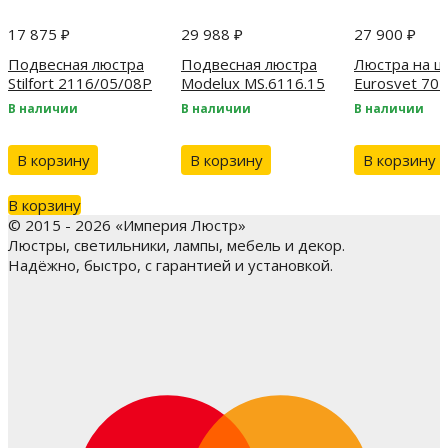
17 875
₽
29 988
₽
27 900
₽
Подвесная люстра
Подвесная люстра
Люстра на ш
Stilfort 2116/05/08P
Modelux MS.6116.15
Eurosvet 70
GD
хром
В наличии
В наличии
В наличии
В корзину
В корзину
В корзину
В корзину
© 2015 - 2026 «Империя Люстр»
Люстры, светильники, лампы, мебель и декор.
Надёжно, быстро, с гарантией и установкой.