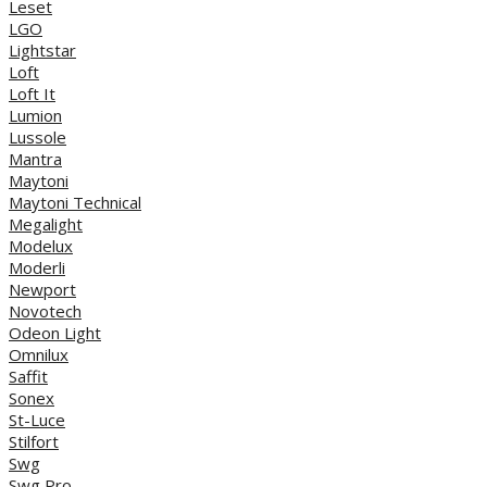
Leset
LGO
Lightstar
Loft
Loft It
Lumion
Lussole
Mantra
Maytoni
Maytoni Technical
Megalight
Modelux
Moderli
Newport
Novotech
Odeon Light
Omnilux
Saffit
Sonex
St-Luce
Stilfort
Swg
Swg Pro