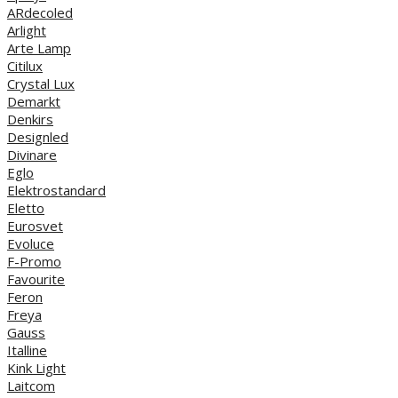
ARdecoled
Arlight
Arte Lamp
Citilux
Crystal Lux
Demarkt
Denkirs
Designled
Divinare
Eglo
Elektrostandard
Eletto
Eurosvet
Evoluce
F-Promo
Favourite
Feron
Freya
Gauss
Italline
Kink Light
Laitcom