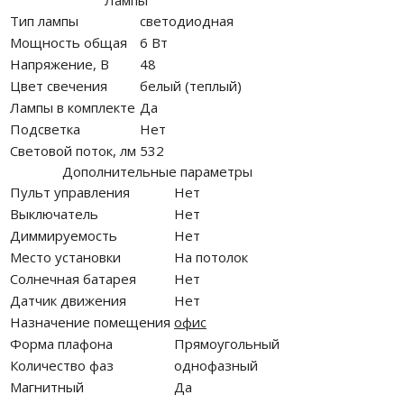
Лампы
Тип лампы
светодиодная
Мощность общая
6 Вт
Напряжение, В
48
Цвет свечения
белый (теплый)
Лампы в комплекте
Да
Подсветка
Нет
Световой поток, лм
532
Дополнительные параметры
Пульт управления
Нет
Выключатель
Нет
Диммируемость
Нет
Место установки
На потолок
Солнечная батарея
Нет
Датчик движения
Нет
Назначение помещения
офис
Форма плафона
Прямоугольный
Количество фаз
однофазный
Магнитный
Да