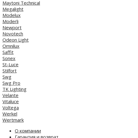
Maytoni Technical
Megalight
Modelux
Moderli
Newport
Novotech
Odeon Light
Omnilux
Saffit
Sonex
St-Luce
Stilfort
Swg
Swg Pro
TK Lighting
Velante
Vitaluce
Voltega
Werkel
Wertmark
О компании
Гарантия и возврат