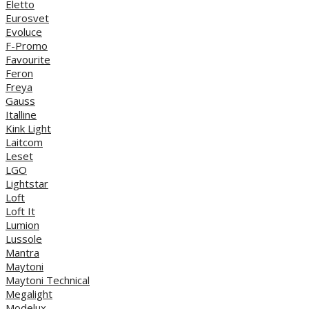
Eletto
Eurosvet
Evoluce
F-Promo
Favourite
Feron
Freya
Gauss
Italline
Kink Light
Laitcom
Leset
LGO
Lightstar
Loft
Loft It
Lumion
Lussole
Mantra
Maytoni
Maytoni Technical
Megalight
Modelux