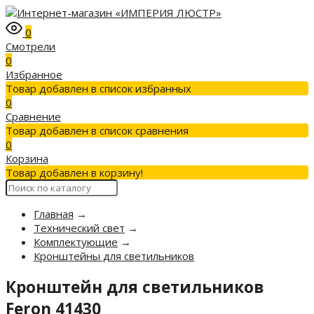
0
Смотрели
0
Избранное
Товар добавлен в список избранных
0
Сравнение
Товар добавлен в список сравнения
0
Корзина
Товар добавлен в корзину!
Главная
→
Технический свет
→
Комплектующие
→
Кронштейны для светильников
Кронштейн для светильников
Feron 41430