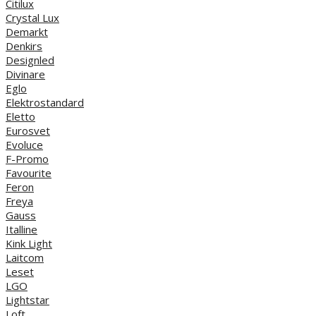
Citilux
Crystal Lux
Demarkt
Denkirs
Designled
Divinare
Eglo
Elektrostandard
Eletto
Eurosvet
Evoluce
F-Promo
Favourite
Feron
Freya
Gauss
Italline
Kink Light
Laitcom
Leset
LGO
Lightstar
Loft