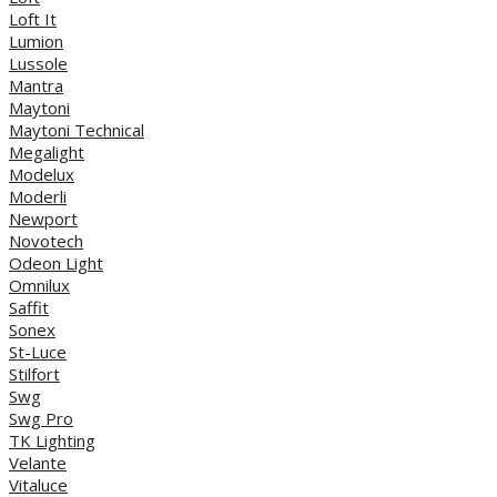
Loft It
Lumion
Lussole
Mantra
Maytoni
Maytoni Technical
Megalight
Modelux
Moderli
Newport
Novotech
Odeon Light
Omnilux
Saffit
Sonex
St-Luce
Stilfort
Swg
Swg Pro
TK Lighting
Velante
Vitaluce