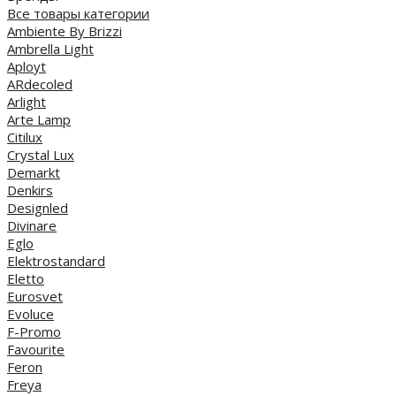
Все товары категории
Ambiente By Brizzi
Ambrella Light
Aployt
ARdecoled
Arlight
Arte Lamp
Citilux
Crystal Lux
Demarkt
Denkirs
Designled
Divinare
Eglo
Elektrostandard
Eletto
Eurosvet
Evoluce
F-Promo
Favourite
Feron
Freya