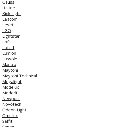
Gauss
Italline
Kink Light
Laitcom
Leset
LGO
Lightstar
Loft
Loft It
Lumion
Lussole
Mantra
Maytoni
Maytoni Technical
Megalight
Modelux
Moderli
Newport
Novotech
Odeon Light
Omnilux
Saffit
Sonex