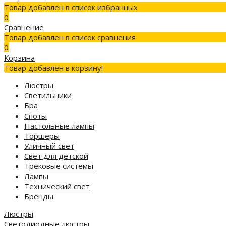
Товар добавлен в список избранных
0
Сравнение
Товар добавлен в список сравнения
0
Корзина
Товар добавлен в корзину!
Люстры
Светильники
Бра
Споты
Настольные лампы
Торшеры
Уличный свет
Свет для детской
Трековые системы
Лампы
Технический свет
Бренды
Люстры
Светодиодные люстры