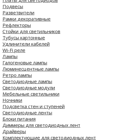
Платы для светодиодов
Подвесы
Разветвители
Рамки декоративные
Рефлекторы
Стойки для светильников
Тубусы картонные
Удлинители кабелей
Wi-Fi реле
Лампы
Галогеновые лампы
Люминесцентные лампы
Ретро лампы
Светодиодные лампы
Светодиодные модули
Мебельные светильники
Ночники
Подсветка стен и ступеней
Светодиодные ленты
Блоки питания
Диммеры для светодиодных лент
Драйверы
Комплектующие для светодиодных лент