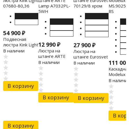
54 900
₽
Подвесная
12 990
₽
27 900
₽
люстра Kink Light
07680-80,36
Люстра на
В наличии
Люстра на
штанге ARTE
штанге Eurosvet
Lamp A7032PL-
111 00
70129/8 хром
В наличии
В наличии
5WH
Каскадна
Modelux
MS.9025.8
В наличи
BS
В корзину
В корзину
В корзину
В кор
В корзину