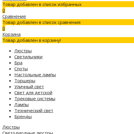
Товар добавлен в список избранных
0
Сравнение
Товар добавлен в список сравнения
0
Корзина
Товар добавлен в корзину!
Люстры
Светильники
Бра
Споты
Настольные лампы
Торшеры
Уличный свет
Свет для детской
Трековые системы
Лампы
Технический свет
Бренды
Люстры
Светодиодные люстры