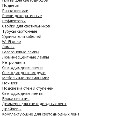
Платы для светодиодов
Подвесы
Разветвители
Рамки декоративные
Рефлекторы
Стойки для светильников
Тубусы картонные
Удлинители кабелей
Wi-Fi реле
Лампы
Галогеновые лампы
Люминесцентные лампы
Ретро лампы
Светодиодные лампы
Светодиодные модули
Мебельные светильники
Ночники
Подсветка стен и ступеней
Светодиодные ленты
Блоки питания
Диммеры для светодиодных лент
Драйверы
Комплектующие для светодиодных лент