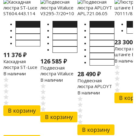
23 300
Люстра н
11 376
₽
штанге E
126 585
₽
70111/8 
В наличи
Каскадная
люстра ST-Luce
Подвесная
ST604.443.114
28 490
₽
люстра Vitaluce
В наличии
V3295-7/20+10
В наличии
Подвесная
люстра APLOYT
APL.721.06.05
В наличии
В кор
В корзину
В корзину
В корзину