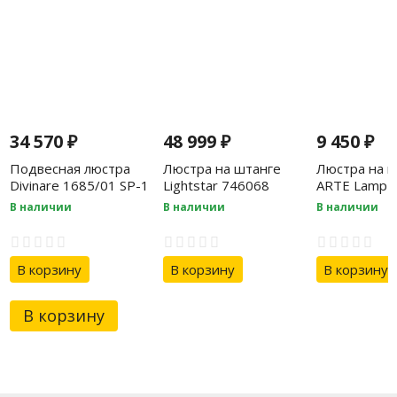
34 570
₽
48 999
₽
9 450
₽
Подвесная люстра
Люстра на штанге
Люстра на ш
Divinare 1685/01 SP-1
Lightstar 746068
ARTE Lamp 
5AB
В наличии
В наличии
В наличии
В корзину
В корзину
В корзину
В корзину