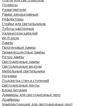
Платы для светодиодов
Подвесы
Разветвители
Рамки декоративные
Рефлекторы
Стойки для светильников
Тубусы картонные
Удлинители кабелей
Wi-Fi реле
Лампы
Галогеновые лампы
Люминесцентные лампы
Ретро лампы
Светодиодные лампы
Светодиодные модули
Мебельные светильники
Ночники
Подсветка стен и ступеней
Светодиодные ленты
Блоки питания
Диммеры для светодиодных лент
Драйверы
Комплектующие для светодиодных лент