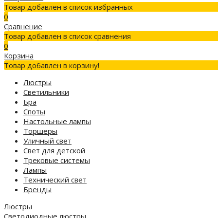
Товар добавлен в список избранных
0
Сравнение
Товар добавлен в список сравнения
0
Корзина
Товар добавлен в корзину!
Люстры
Светильники
Бра
Споты
Настольные лампы
Торшеры
Уличный свет
Свет для детской
Трековые системы
Лампы
Технический свет
Бренды
Люстры
Светодиодные люстры