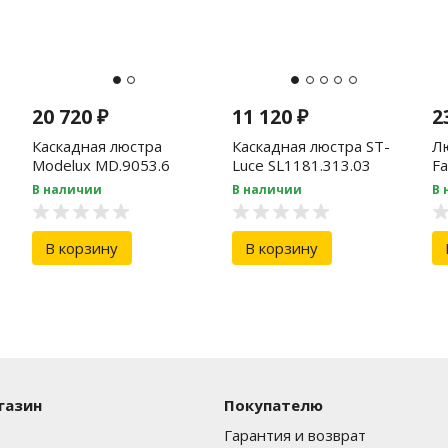
20 720
₽
11 120
₽
2
Каскадная люстра
Каскадная люстра ST-
Л
Modelux MD.9053.6
Luce SL1181.313.03
Fa
В наличии
В наличии
В 
В корзину
В корзину
газин
Покупателю
Гарантия и возврат