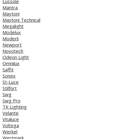
Lussole
Mantra
Maytoni
Maytoni Technical
Megalight
Modelux
Moderli
Newport
Novotech
Odeon Light
Omnilux
Saffit
Sonex
St-Luce
Stilfort
Swg
Swg Pro
TK Lighting
Velante
Vitaluce
Voltega
Werkel
Wertmark