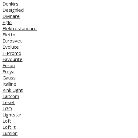
Denkirs
Designled
Divinare
Eglo
Elektrostandard
Eletto
Eurosvet
Evoluce
F-Promo
Favourite
Feron
Freya
Gauss
Italline
Kink Light
Laitcom
Leset
LGO
Lightstar
Loft
Loft It
Lumion