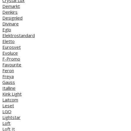
Crystal Lux
Demarkt
Denkirs
Designled
Divinare
Eglo
Elektrostandard
Eletto
Eurosvet
Evoluce
F-Promo
Favourite
Feron
Freya
Gauss
Italline
Kink Light
Laitcom
Leset
LGO
Lightstar
Loft
Loft It