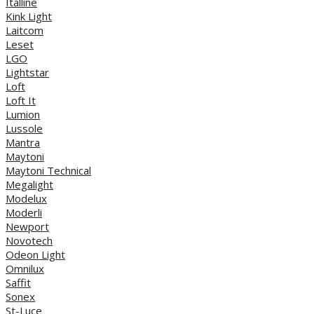
Italline
Kink Light
Laitcom
Leset
LGO
Lightstar
Loft
Loft It
Lumion
Lussole
Mantra
Maytoni
Maytoni Technical
Megalight
Modelux
Moderli
Newport
Novotech
Odeon Light
Omnilux
Saffit
Sonex
St-Luce