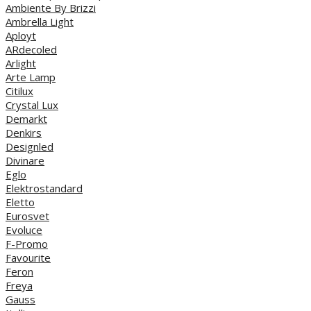
Ambiente By Brizzi
Ambrella Light
Aployt
ARdecoled
Arlight
Arte Lamp
Citilux
Crystal Lux
Demarkt
Denkirs
Designled
Divinare
Eglo
Elektrostandard
Eletto
Eurosvet
Evoluce
F-Promo
Favourite
Feron
Freya
Gauss