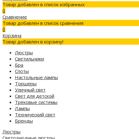
Товар добавлен в список избранных
0
Сравнение
Товар добавлен в список сравнения
0
Корзина
Товар добавлен в корзину!
Люстры
Светильники
Бра
Споты
Настольные лампы
Торшеры
Уличный свет
Свет для детской
Трековые системы
Лампы
Технический свет
Бренды
Люстры
Светодиодные люстры