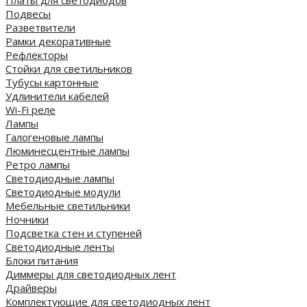
Платы для светодиодов
Подвесы
Разветвители
Рамки декоративные
Рефлекторы
Стойки для светильников
Тубусы картонные
Удлинители кабелей
Wi-Fi реле
Лампы
Галогеновые лампы
Люминесцентные лампы
Ретро лампы
Светодиодные лампы
Светодиодные модули
Мебельные светильники
Ночники
Подсветка стен и ступеней
Светодиодные ленты
Блоки питания
Диммеры для светодиодных лент
Драйверы
Комплектующие для светодиодных лент