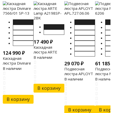
17 490
₽
Каскадная
124 990
₽
люстра ARTE
Lamp A2198SP-
В наличии
Каскадная
2BK
29 070
₽
61 185
люстра Divinare
7566/01 SP-13
В наличии
Подвесная
Подвесна
люстра APLOYT
люстра M
APL.727.06.06
6206
В наличии
В наличи
В корзину
В корзину
В корзину
В кор